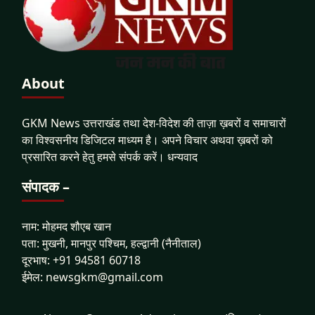
About
GKM News उत्तराखंड तथा देश-विदेश की ताज़ा ख़बरों व समाचारों
का विश्वसनीय डिजिटल माध्यम है। अपने विचार अथवा ख़बरों को
प्रसारित करने हेतु हमसे संपर्क करें। धन्यवाद
संपादक –
नाम: मोहमद शौएब खान
पता: मुखनी, मानपुर पश्चिम, हल्द्वानी (नैनीताल)
दूरभाष: +91 94581 60718
ईमेल: newsgkm@gmail.com