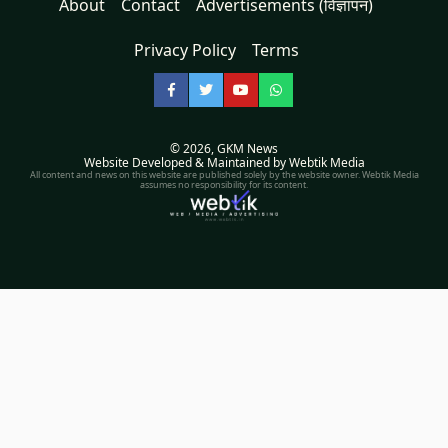
About
Contact
Advertisements (विज्ञापन)
Privacy Policy
Terms
Facebook
Twitter
YouTube
WhatsApp
© 2026,
GKM News
Website Developed & Maintained by Webtik Media
All content and news on this website are published solely by the website owner. Webtik Media
assumes no responsibility for its content.