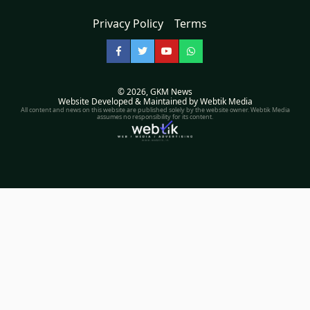
Privacy Policy
Terms
Facebook
Twitter
YouTube
WhatsApp
© 2026,
GKM News
Website Developed & Maintained by Webtik Media
All content and news on this website are published solely by the website owner. Webtik Media
assumes no responsibility for its content.