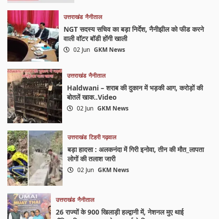
उत्तराखंड
नैनीताल
NGT सदस्य सचिव का बड़ा निर्देश, नैनीझील को फीड करने
वाली वॉटर बॉडी होंगी खाली
02 Jun
GKM News
उत्तराखंड
नैनीताल
Haldwani – शराब की दुकान में भड़की आग, करोड़ों की
बोतलें खाक..Video
02 Jun
GKM News
उत्तराखंड
टिहरी गढ़वाल
बड़ा हादसा : अलकनंदा में गिरी इनोवा, तीन की मौत_लापता
लोगों की तलाश जारी
02 Jun
GKM News
उत्तराखंड
नैनीताल
26 राज्यों के 900 खिलाड़ी हल्द्वानी में, नेशनल मुए थाई