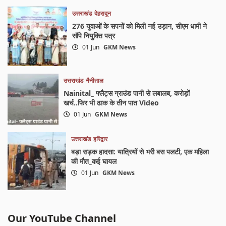
उत्तराखंड
देहरादून
276 युवाओं के सपनों को मिली नई उड़ान, सीएम धामी ने
सौंपे नियुक्ति पत्र
01 Jun
GKM News
उत्तराखंड
नैनीताल
Nainital_ फ्लैट्स ग्राउंड पानी से लबालब, करोड़ों
खर्च..फिर भी ढाक के तीन पात Video
01 Jun
GKM News
उत्तराखंड
हरिद्वार
बड़ा सड़क हादसा: यात्रियों से भरी बस पलटी, एक महिला
की मौत_कई घायल
01 Jun
GKM News
Our YouTube Channel