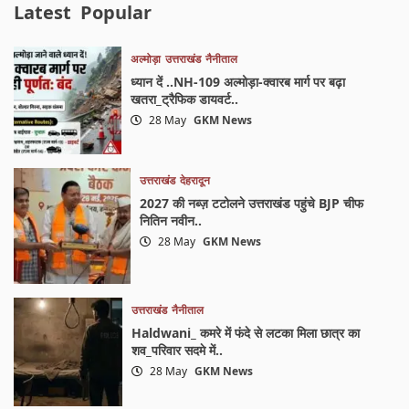
Latest
Popular
अल्मोड़ा
उत्तराखंड
नैनीताल
ध्यान दें ..NH-109 अल्मोड़ा-क्वारब मार्ग पर बढ़ा
खतरा_ट्रैफिक डायवर्ट..
28 May
GKM News
उत्तराखंड
देहरादून
2027 की नब्ज़ टटोलने उत्तराखंड पहुंचे BJP चीफ
नितिन नवीन..
28 May
GKM News
उत्तराखंड
नैनीताल
Haldwani_ कमरे में फंदे से लटका मिला छात्र का
शव_परिवार सदमे में..
28 May
GKM News