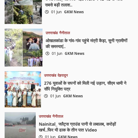
सबसे बड़ी तलाश..
01 Jun
GKM News
उत्तराखंड
नैनीताल
ओखलकांडा के गांव-गांव पहुंचे मंत्री कैड़ा, सुनी ग्रामीणों
की समस्याएं..
01 Jun
GKM News
उत्तराखंड
देहरादून
276 युवाओं के सपनों को मिली नई उड़ान, सीएम धामी ने
सौंपे नियुक्ति पत्र
01 Jun
GKM News
उत्तराखंड
नैनीताल
Nainital_ फ्लैट्स ग्राउंड पानी से लबालब, करोड़ों
खर्च..फिर भी ढाक के तीन पात Video
01 Jun
GKM News