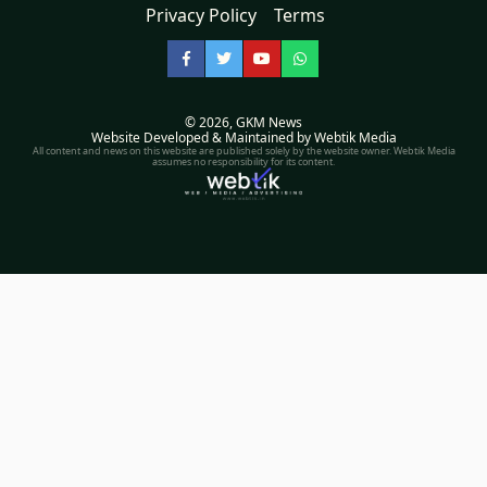
Privacy Policy
Terms
Facebook
Twitter
YouTube
WhatsApp
© 2026,
GKM News
Website Developed & Maintained by Webtik Media
All content and news on this website are published solely by the website owner. Webtik Media
assumes no responsibility for its content.