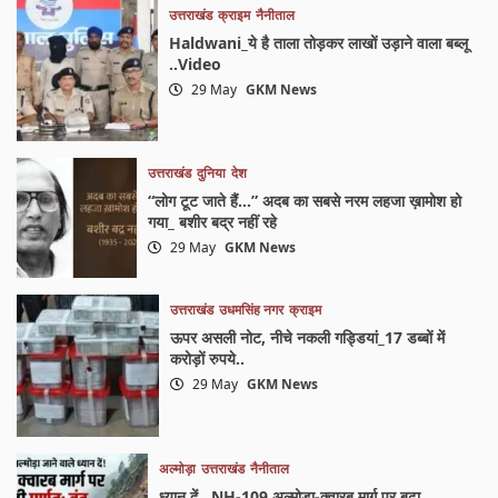
उत्तराखंड
क्राइम
नैनीताल
Haldwani_ये है ताला तोड़कर लाखों उड़ाने वाला बब्लू
..Video
29 May
GKM News
उत्तराखंड
दुनिया
देश
“लोग टूट जाते हैं…” अदब का सबसे नरम लहजा ख़ामोश हो
गया_ बशीर बद्र नहीं रहे
29 May
GKM News
उत्तराखंड
उधमसिंह नगर
क्राइम
ऊपर असली नोट, नीचे नकली गड्डियां_17 डब्बों में
करोड़ों रुपये..
29 May
GKM News
अल्मोड़ा
उत्तराखंड
नैनीताल
ध्यान दें ..NH-109 अल्मोड़ा-क्वारब मार्ग पर बढ़ा