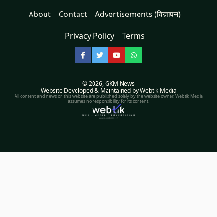
About
Contact
Advertisements (विज्ञापन)
Privacy Policy
Terms
Facebook
Twitter
YouTube
WhatsApp
© 2026,
GKM News
Website Developed & Maintained by Webtik Media
All content and news on this website are published solely by the website owner. Webtik Media
assumes no responsibility for its content.