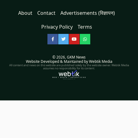
About
Contact
Advertisements (विज्ञापन)
Privacy Policy
Terms
Facebook
Twitter
YouTube
WhatsApp
© 2026,
GKM News
Website Developed & Maintained by Webtik Media
All content and news on this website are published solely by the website owner. Webtik Media
assumes no responsibility for its content.