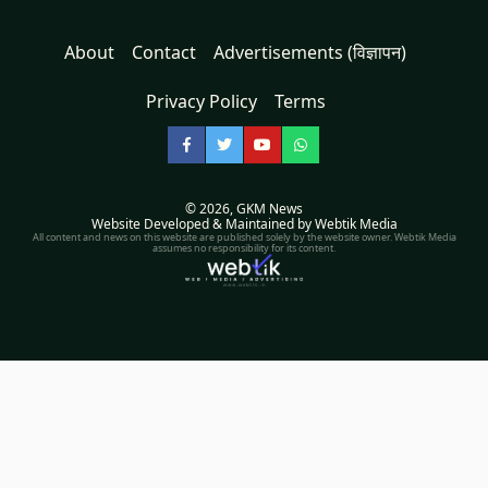
About
Contact
Advertisements (विज्ञापन)
Privacy Policy
Terms
Facebook
Twitter
YouTube
WhatsApp
© 2026,
GKM News
Website Developed & Maintained by Webtik Media
All content and news on this website are published solely by the website owner. Webtik Media
assumes no responsibility for its content.