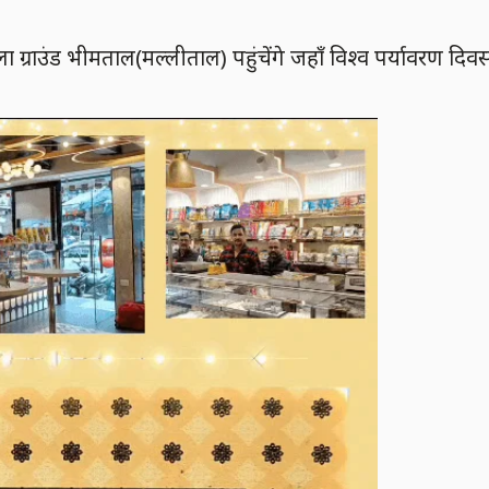
ीला ग्राउंड भीमताल(मल्लीताल) पहुंचेंगे जहॉं विश्व पर्यावरण दिव