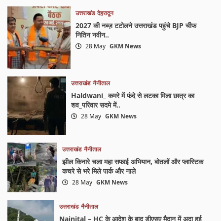
उत्तराखंड
देहरादून
2027 की नब्ज़ टटोलने उत्तराखंड पहुंचे BJP चीफ
नितिन नवीन..
28 May
GKM News
उत्तराखंड
नैनीताल
Haldwani_ कमरे में फंदे से लटका मिला छात्र का
शव_परिवार सदमे में..
28 May
GKM News
उत्तराखंड
नैनीताल
झील किनारे चला महा सफाई अभियान, बोतलों और प्लास्टिक
कचरे से भरे मिले पार्क और नाले
28 May
GKM News
उत्तराखंड
नैनीताल
Nainital – HC के आदेश के बाद डीएसए मैदान में अदा हुई