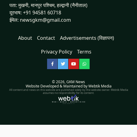
पता: मुखनी, मानपुर पश्चिम, हल्द्वानी (नैनीताल)
दूरभाष: +91 94581 60718
ईमेल: newsgkm@gmail.com
About
Contact
Advertisements (विज्ञापन)
Privacy Policy
Terms
Facebook
Twitter
YouTube
WhatsApp
© 2026,
GKM News
Website Developed & Maintained by Webtik Media
All content and news on this website are published solely by the website owner. Webtik Media
assumes no responsibility for its content.