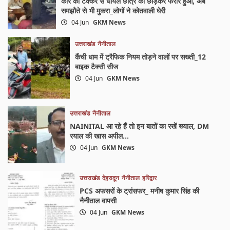
कार की टक्कर से घायल छात्र को छोड़कर फरार हुआ, अब
समझौते से भी मुकरा_लोगों ने कोतवाली घेरी
04 Jun
GKM News
उत्तराखंड
नैनीताल
कैंची धाम में ट्रैफिक नियम तोड़ने वालों पर सख्ती_12
बाइक टैक्सी सीज
04 Jun
GKM News
उत्तराखंड
नैनीताल
NAINITAL आ रहे हैं तो इन बातों का रखें ख्याल, DM
रयाल की खास अपील…
04 Jun
GKM News
उत्तराखंड
देहरादून
नैनीताल
हरिद्वार
PCS अफसरों के ट्रांसफर_ मनीष कुमार सिंह की
नैनीताल वापसी
04 Jun
GKM News