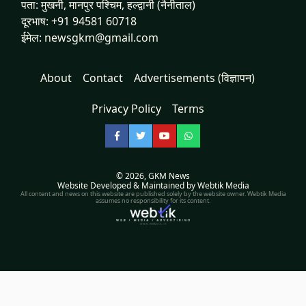
पता: मुखनी, मानपुर पश्चिम, हल्द्वानी (नैनीताल)
दूरभाष: +91 94581 60718
ईमेल: newsgkm@gmail.com
About
Contact
Advertisements (विज्ञापन)
Privacy Policy
Terms
Facebook
Twitter
YouTube
WhatsApp
© 2026,
GKM News
Website Developed & Maintained by Webtik Media
All content and news on this website are published solely by the website owner. Webtik Media
assumes no responsibility for its content.