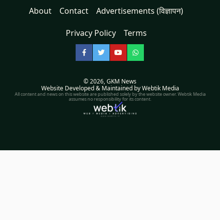
About
Contact
Advertisements (विज्ञापन)
Privacy Policy
Terms
Facebook
Twitter
YouTube
WhatsApp
© 2026,
GKM News
Website Developed & Maintained by Webtik Media
All content and news on this website are published solely by the website owner. Webtik Media
assumes no responsibility for its content.